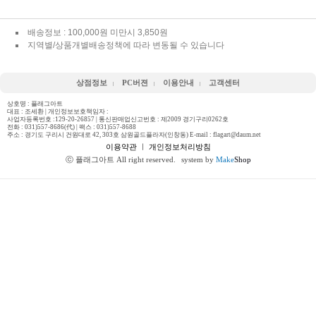
배송정보 : 100,000원 미만시 3,850원
지역별/상품개별배송정책에 따라 변동될 수 있습니다
상점정보
PC버젼
이용안내
고객센터
상호명 : 플래그아트
대표 : 조세환 | 개인정보보호책임자 :
사업자등록번호 :129-20-26857 | 통신판매업신고번호 : 제2009 경기구리0262호
전화 :
031)557-8686(代)
| 팩스 : 031)557-8688
주소 : 경기도 구리시 건원대로 42, 303호 삼원골드플라자(인창동) E-mail : flagart@daum.net
이용약관
ㅣ
개인정보처리방침
ⓒ 플래그아트 All right reserved.
system by
Make
Shop