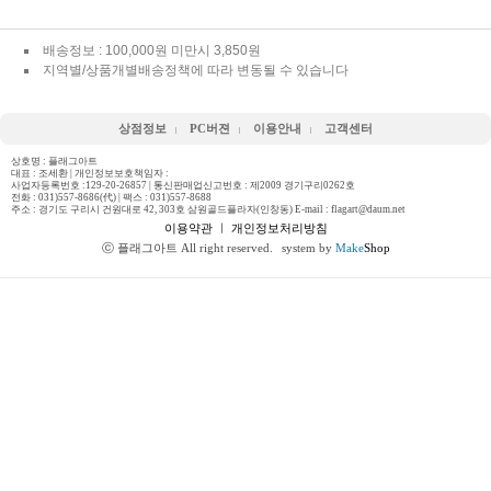
배송정보 : 100,000원 미만시 3,850원
지역별/상품개별배송정책에 따라 변동될 수 있습니다
상점정보
PC버젼
이용안내
고객센터
상호명 : 플래그아트
대표 : 조세환 | 개인정보보호책임자 :
사업자등록번호 :129-20-26857 | 통신판매업신고번호 : 제2009 경기구리0262호
전화 :
031)557-8686(代)
| 팩스 : 031)557-8688
주소 : 경기도 구리시 건원대로 42, 303호 삼원골드플라자(인창동) E-mail : flagart@daum.net
이용약관
ㅣ
개인정보처리방침
ⓒ 플래그아트 All right reserved.
system by
Make
Shop