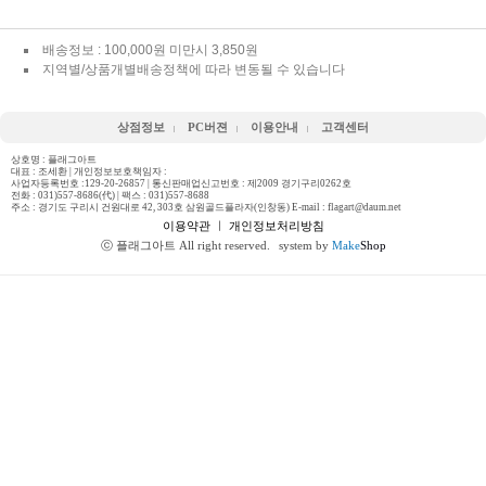
배송정보 : 100,000원 미만시 3,850원
지역별/상품개별배송정책에 따라 변동될 수 있습니다
상점정보
PC버젼
이용안내
고객센터
상호명 : 플래그아트
대표 : 조세환 | 개인정보보호책임자 :
사업자등록번호 :129-20-26857 | 통신판매업신고번호 : 제2009 경기구리0262호
전화 :
031)557-8686(代)
| 팩스 : 031)557-8688
주소 : 경기도 구리시 건원대로 42, 303호 삼원골드플라자(인창동) E-mail : flagart@daum.net
이용약관
ㅣ
개인정보처리방침
ⓒ 플래그아트 All right reserved.
system by
Make
Shop