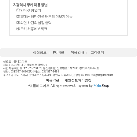
2. 갤럭시 쿠키 허용 방법
① 인터넷 창 열기
② 휴대폰 하단 왼쪽 버튼의 더보기 메뉴
③ 화면 하단의 설정 클릭
④ 쿠키 허용에 V 체크
상점정보
PC버젼
이용안내
고객센터
상호명 : 플래그아트
대표 : 조세환 | 개인정보보호책임자 :
사업자등록번호 :129-20-26857 | 통신판매업신고번호 : 제2009 경기구리0262호
전화 :
031)557-8686(代)
| 팩스 : 031)557-8688
주소 : 경기도 구리시 건원대로 42, 303호 삼원골드플라자(인창동) E-mail : flagart@daum.net
이용약관
ㅣ
개인정보처리방침
ⓒ 플래그아트 All right reserved.
system by
Make
Shop