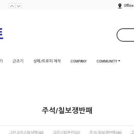
Offline
기
근조기
상패/트로피 제작
COMPANY
COMMUNITY
주석/칠보쟁반패
그린크리스탈상패(40)
크리스탈문진(22)
주석/칠보쟁반패(46)
고