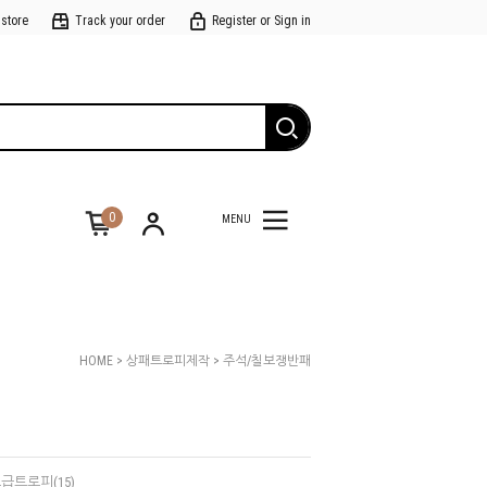
 store
Track your order
Register or Sign in
0
MENU
HOME
>
상패트로피제작
>
주석/칠보쟁반패
급트로피(15)