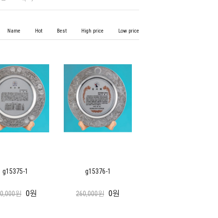
Name
Hot
Best
High price
Low price
g15375-1
g15376-1
0원
0원
60,000원
260,000원